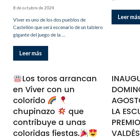
8 de octubre de 2024
Leer má
Viver es uno de los dos pueblos de
Castellón que será escenario de un tablero
gigante del juego de la …
Leer más
Los toros arrancan
INAUG
en Viver con un
DOMING
colorido
AGOSTO
chupinazo
que
LA ESC
contribuye a unas
PREMI
coloridas fiestas.
VALDÉS