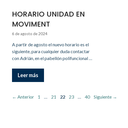
HORARIO UNIDAD EN
MOVIMENT
6 de agosto de 2024
A partir de agosto el nuevo horario es el
siguiente, para cualquier duda contactar
con Adrián, en el pabellón polifuncional …
Leer más
Página
Página
Página
Página
Página
←
Anterior
1
…
21
22
23
…
40
Siguiente
→