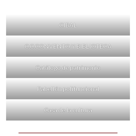
CIBAL
C.C.CONVENTO Y BIBLIOTECA
Catálogo de patrimonio
Pabellón polifuncional
Casa de la cultura