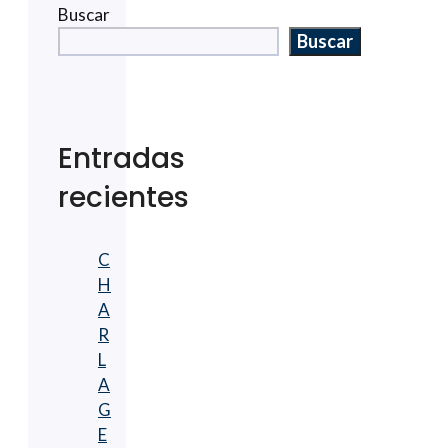
Buscar
Buscar
Entradas
recientes
C
H
A
R
L
A
G
E