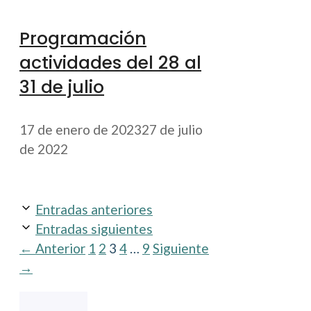
Programación
actividades del 28 al
31 de julio
17 de enero de 2023
27 de julio
de 2022
Entradas anteriores
Entradas siguientes
Página
Página
Página
Página
Página
←
Anterior
1
2
3
4
…
9
Siguiente
→