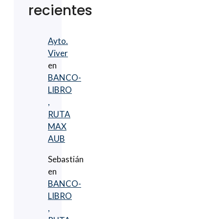
recientes
Ayto.
Viver
en
BANCO-
LIBRO
,
RUTA
MAX
AUB
Sebastián
en
BANCO-
LIBRO
,