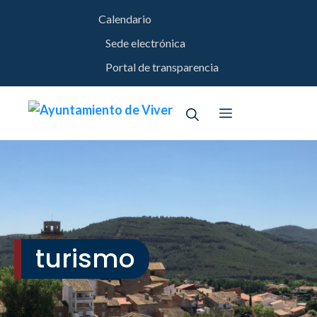
Saltar
Calendario
al
contenido
Sede electrónica
Portal de transparencia
Menú
turismo