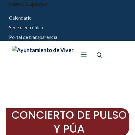
Saltar
Menú Superior
al
Calendario
contenido
Sede electrónica
Portal de transparencia
Menú
CONCIERTO DE PULSO
Y PÚA