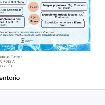
oticias
,
Turismo
O POESÍA
O Y PÚA
entario