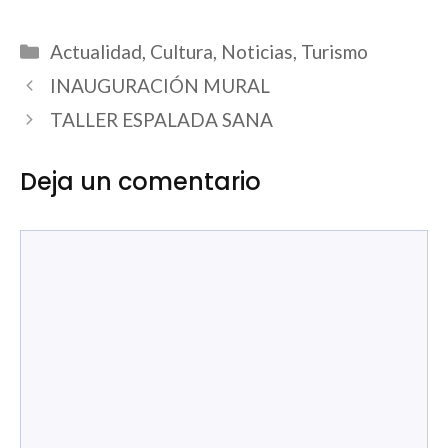
Categorías
Actualidad
,
Cultura
,
Noticias
,
Turismo
INAUGURACIÓN MURAL
TALLER ESPALADA SANA
Deja un comentario
Comentario