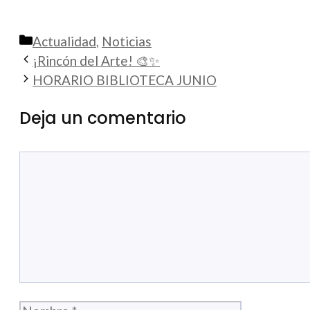
Categorías
Actualidad
,
Noticias
¡Rincón del Arte! 🎨✨
HORARIO BIBLIOTECA JUNIO
Deja un comentario
Comentario
Nombre
Correo