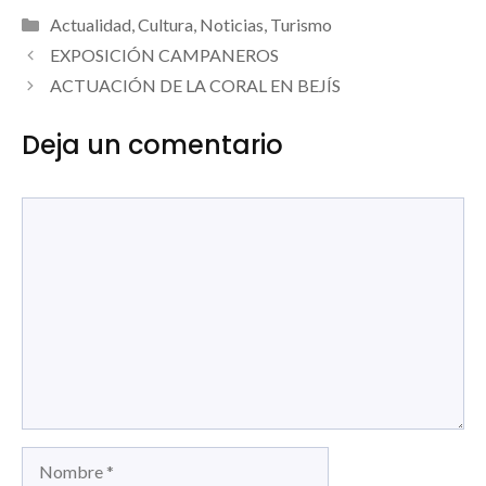
Categorías
Actualidad
,
Cultura
,
Noticias
,
Turismo
EXPOSICIÓN CAMPANEROS
ACTUACIÓN DE LA CORAL EN BEJÍS
Deja un comentario
Comentario
Nombre