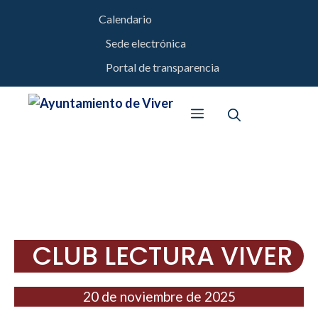
Saltar
Calendario
al
Sede electrónica
contenido
Portal de transparencia
Menú
CLUB LECTURA VIVER
20 de noviembre de 2025