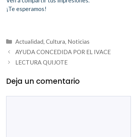
Ven a compartir tus impresiones.
¡Te esperamos!
Categorías
Actualidad
,
Cultura
,
Noticias
AYUDA CONCEDIDA POR EL IVACE
LECTURA QUIJOTE
Deja un comentario
Comentario