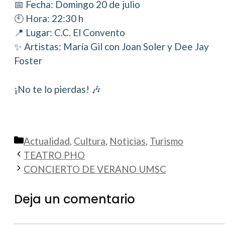
📅 Fecha: Domingo 20 de julio
🕙 Hora: 22:30 h
📍 Lugar: C.C. El Convento
✨ Artistas: María Gil con Joan Soler y Dee Jay
Foster
¡No te lo pierdas! 🎶
Categorías
Actualidad
,
Cultura
,
Noticias
,
Turismo
TEATRO PHO
CONCIERTO DE VERANO UMSC
Deja un comentario