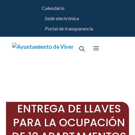
Saltar
Calendario
al
contenido
Sede electrónica
Portal de transparencia
Menú
ENTREGA DE LLAVES
PARA LA OCUPACIÓN