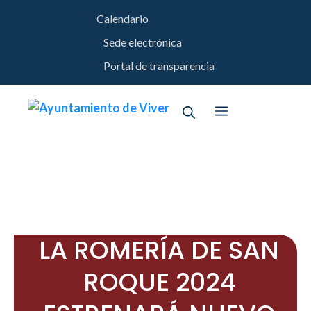
Saltar
Calendario
al
contenido
Sede electrónica
Portal de transparencia
Menú
LA ROMERÍA DE SAN
ROQUE 2024