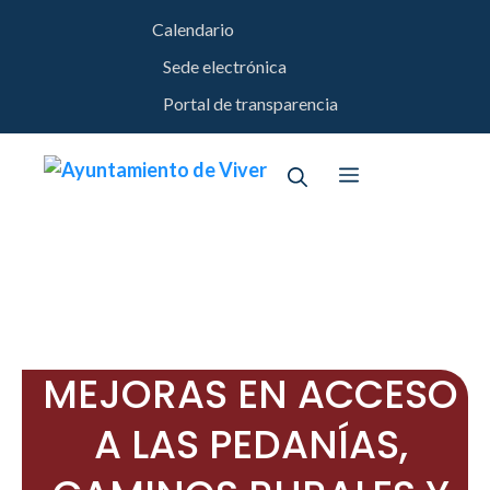
Saltar
Calendario
al
contenido
Sede electrónica
Portal de transparencia
Menú
MEJORAS EN ACCESO
A LAS PEDANÍAS,