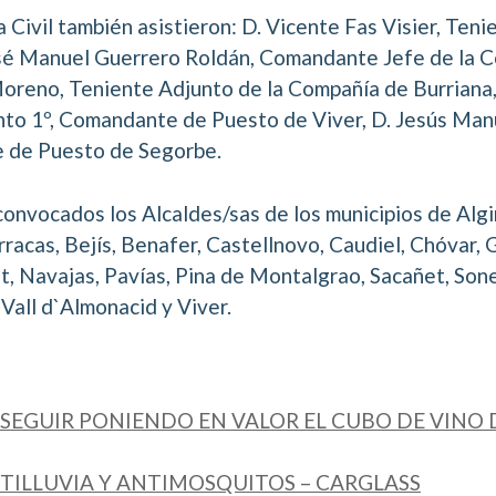
a Civil también asistieron: D. Vicente Fas Visier, Ten
sé Manuel Guerrero Roldán, Comandante Jefe de la 
Moreno, Teniente Adjunto de la Compañía de Burriana,
to 1º, Comandante de Puesto de Viver, D. Jesús Man
 de Puesto de Segorbe.
convocados los Alcaldes/sas de los municipios de Alg
rracas, Bejís, Benafer, Castellnovo, Caudiel, Chóvar, G
t, Navajas, Pavías, Pina de Montalgrao, Sacañet, Sonej
 Vall d`Almonacid y Viver.
SEGUIR PONIENDO EN VALOR EL CUBO DE VINO 
ILLUVIA Y ANTIMOSQUITOS – CARGLASS