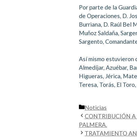
Por parte de la Guardi
de Operaciones, D. Jo
Burriana, D. Raúl Bel 
Muñoz Saldaña, Sargen
Sargento, Comandante
Así mismo estuvieron 
Almedíjar, Azuébar, Ba
Higueras, Jérica, Mate
Teresa, Torás, El Toro,
Categorías
Noticias
CONTRIBUCIÓN A 
PALMERA.
TRATAMIENTO ANT