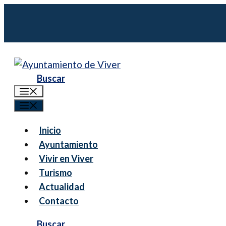
Saltar
al
contenido
Menú
Menú
Inicio
Ayuntamiento
Vivir en Viver
Turismo
Actualidad
Contacto