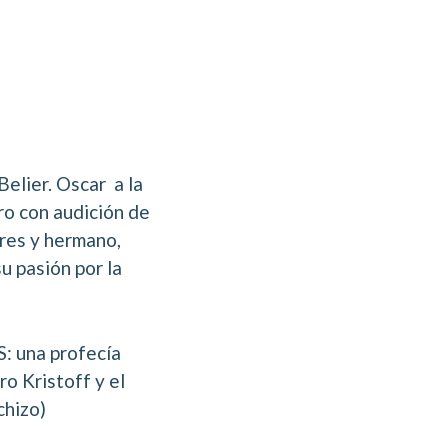
Belier. Oscar a la
ro con audición de
dres y hermano,
u pasión por la
S: una profecía
ro Kristoff y el
chizo)