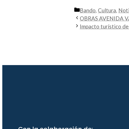
Categorías
Bando
,
Cultura
,
Noti
OBRAS AVENIDA V
Impacto turístico d