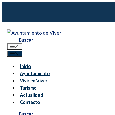
Saltar
al
contenido
Menú
Menú
Inicio
Ayuntamiento
Vivir en Viver
Turismo
Actualidad
Contacto