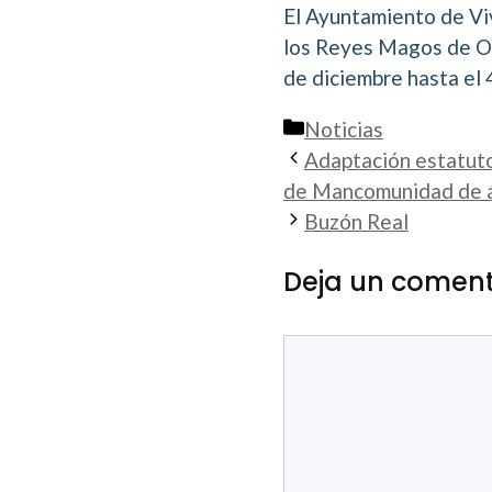
El Ayuntamiento de Viv
los Reyes Magos de Or
de diciembre hasta el 
Categorías
Noticias
Adaptación estatuto
de Mancomunidad de ám
Buzón Real
Deja un coment
Comentario