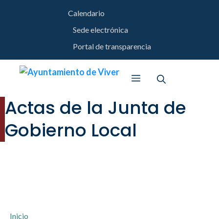
Saltar
Calendario
al
contenido
Sede electrónica
Portal de transparencia
Menú
Actas de la Junta de
Gobierno Local
Inicio