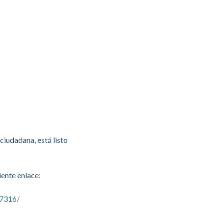
ciudadana, está listo
iente enlace:
87316/