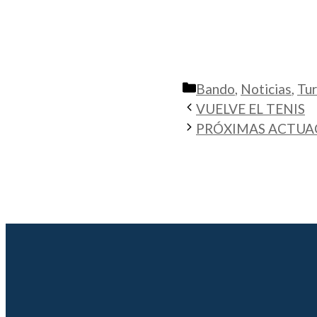
Categorías
Bando
,
Noticias
,
Tu
VUELVE EL TENIS
PRÓXIMAS ACTUA