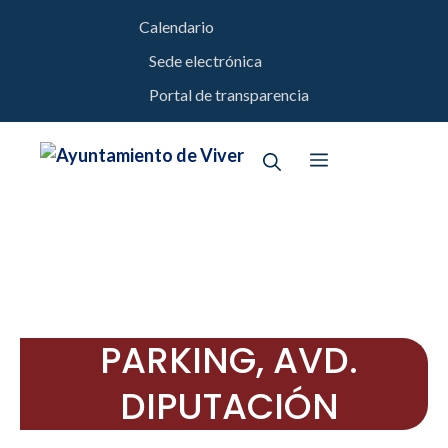
Saltar
Calendario
al
Sede electrónica
contenido
Portal de transparencia
Menú
PARKING, AVD.
DIPUTACIÓN