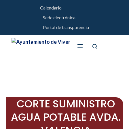
Saltar
Calendario
al
Sede electrónica
contenido
Portal de transparencia
Menú
CORTE SUMINISTRO
AGUA POTABLE AVDA.