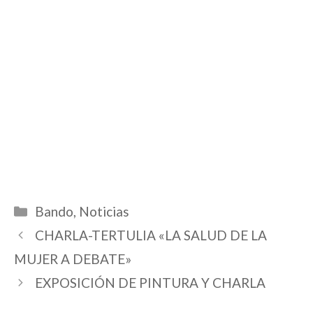
Categorías
Bando
,
Noticias
CHARLA-TERTULIA «LA SALUD DE LA
MUJER A DEBATE»
EXPOSICIÓN DE PINTURA Y CHARLA