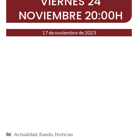
VIERNES 24
NOVIEMBRE 20:00H
17 de noviembre de 2023
Categorías
Actualidad
,
Bando
,
Noticias