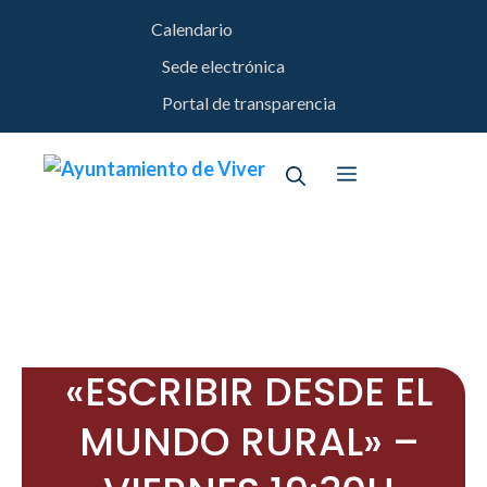
Saltar
Calendario
al
contenido
Sede electrónica
Portal de transparencia
Menú
«ESCRIBIR DESDE EL
MUNDO RURAL» –