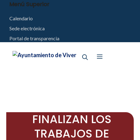
Saltar
Menú Superior
al
Calendario
contenido
Sede electrónica
Portal de transparencia
Menú
FINALIZAN LOS
TRABAJOS DE