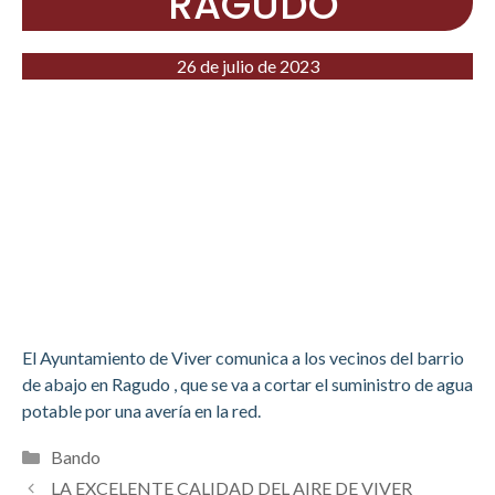
RAGUDO
26 de julio de 2023
El Ayuntamiento de Viver comunica a los vecinos del barrio
de abajo en Ragudo , que se va a cortar el suministro de agua
potable por una avería en la red.
Categorías
Bando
LA EXCELENTE CALIDAD DEL AIRE DE VIVER