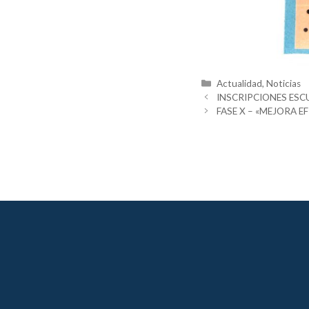
Categorías
Actualidad
,
Noticias
INSCRIPCIONES ESC
FASE X – «MEJORA 