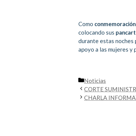
Como
conmemoración d
colocando sus
pancart
durante estas noches 
apoyo a las mujeres y 
Categorías
Noticias
CORTE SUMINISTR
CHARLA INFORMAT