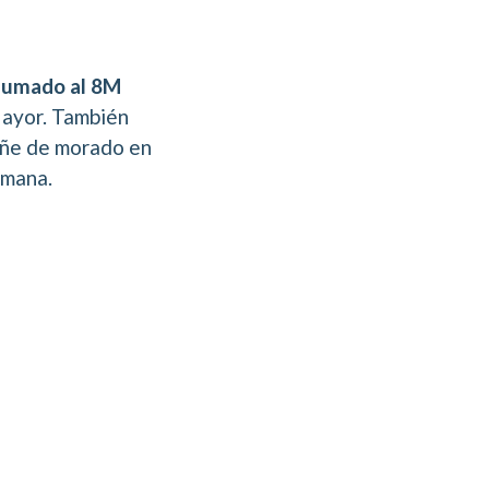
 sumado al 8M
Mayor. También
iñe de morado en
emana.