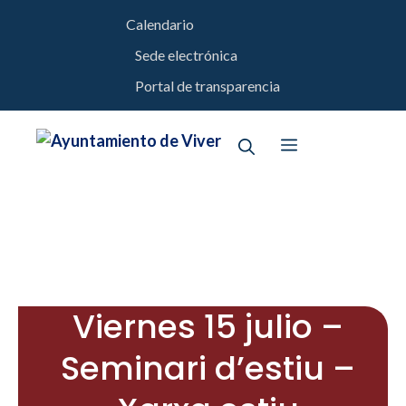
Saltar
Calendario
al
Sede electrónica
contenido
Portal de transparencia
Menú
Viernes 15 julio –
Seminari d’estiu –