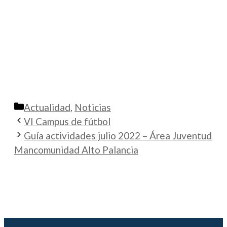
Categorías
Actualidad
,
Noticias
VI Campus de fútbol
Guía actividades julio 2022 – Área Juventud
Mancomunidad Alto Palancia